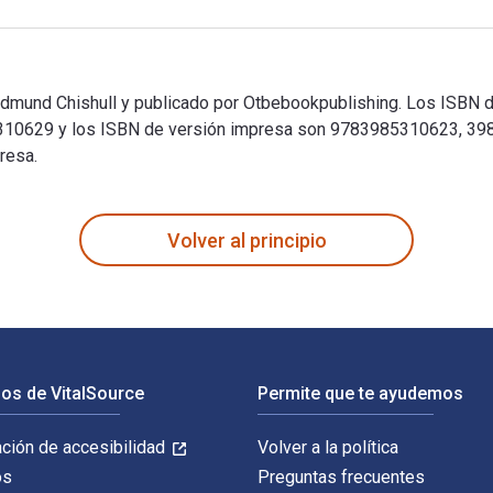
Edmund Chishull y publicado por Otbebookpublishing. Los ISBN dig
0629 y los ISBN de versión impresa son 9783985310623, 398531
resa.
 Edmund Chishull y publicado por Otbebookpublishing. Los ISBN 
Volver al principio
os de VitalSource
Permite que te ayudemos
ación de accesibilidad
Volver a la política
os
Preguntas frecuentes