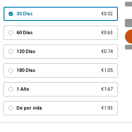
30 Días
€0.52
60 Días
€0.63
120 Días
€0.74
180 Días
€1.05
1 Año
€1.67
De por vida
€1.93