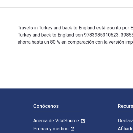
Travels in Turkey and back to England está escrito por 
Turkey and back to England son 9783985310623, 398531
ahorra hasta un 80 % en comparación con la versión imp
Travels in Turkey and back to England está escrito por
Navegación de pie de página
Conócenos
Recurs
Acerca de VitalSource
Declar
Prensa y medios
Afiliad