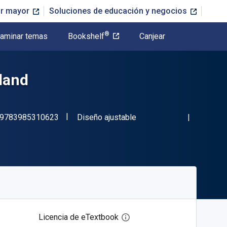
or mayor
Soluciones de educación y negocios
®
aminar temas
Bookshelf
Canjear
gland
"ISBN-13 9783985310623"
Formato
9783985310623
Diseño ajustable
Licencia de eTextbook
Abre el cuadro de diálogo de