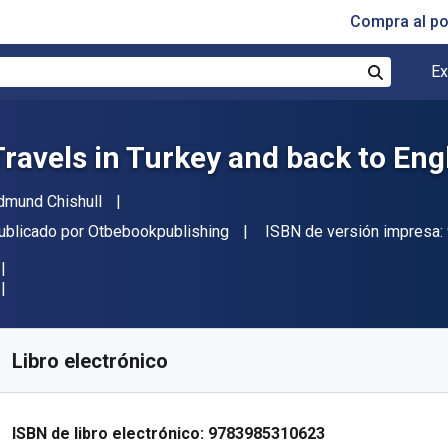
Compra al p
Ex
Buscar
Travels in Turkey and back to En
utor(es)
dmund Chishull
itorial
ublicado por
Otbebookpublishing
ISBN de versión impresa:
isponible en
€
0.52
EUR
ódigo de referencia:
9783985310623R30
Libro electrónico
ISBN de libro electrónico:
9783985310623