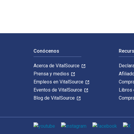
Navegación de pie de página
Conócenos
Recurs
Acerca de VitalSource
Declar
Prensa y medios
Afiliad
Empleos en VitalSource
Compra
Eventos de VitalSource
Libros 
Blog de VitalSource
Compra
Medios de comunicación social