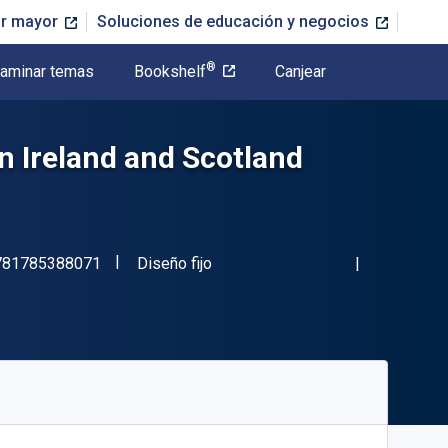
or mayor
Soluciones de educación y negocios
®
aminar temas
Bookshelf
Canjear
n Ireland and Scotland
"ISBN-13 9781785388071"
Formato
781785388071
Diseño fijo