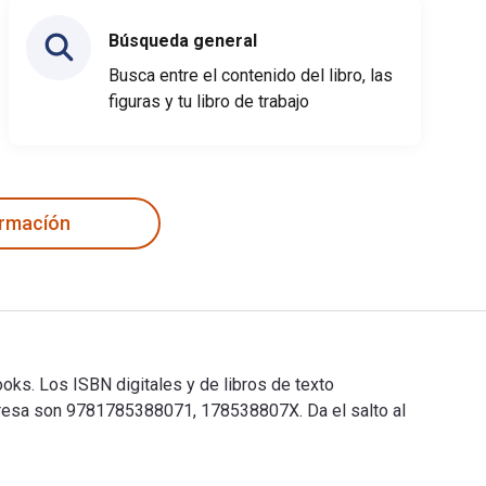
Búsqueda general
Busca entre el contenido del libro, las
figuras y tu libro de trabajo
ormacíón
ooks. Los ISBN digitales y de libros de texto
presa son 9781785388071, 178538807X. Da el salto al
 Books. Los ISBN digitales y de libros de texto electrónicos de