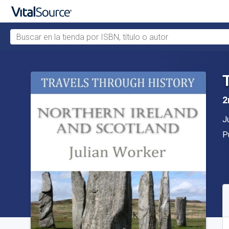
Buscar en la tienda por ISBN, título o autor
Saltar al contenido principal
2
A
J
Ed
P
D
C