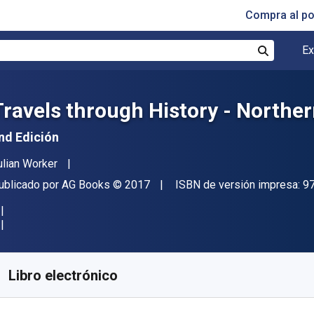
Compra al p
Ex
Buscar
Travels through History - Norther
nd Edición
utor(es)
ulian Worker
itorial
Copyright
ublicado por
AG Books
© 2017
ISBN de versión impresa:
9
isponible en
€
10.91
EUR
ódigo de referencia:
9781785388071
Libro electrónico