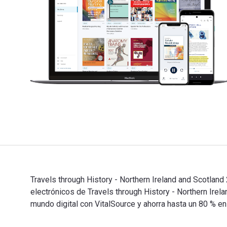
Travels through History - Northern Ireland and Scotland
electrónicos de Travels through History - Northern I
mundo digital con VitalSource y ahorra hasta un 80 % e
Travels through History - Northern Ireland and Scotlan