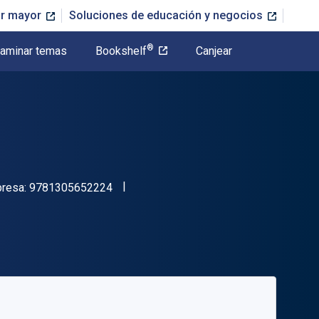
or mayor
Soluciones de educación y negocios
®
aminar temas
Bookshelf
Canjear
"ISBN-13 9781305652224"
presa:
9781305652224