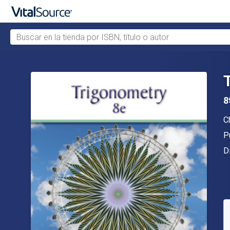
Buscar en la tienda por ISBN, título o autor
Saltar al contenido principal
8
A
C
Ed
P
F
D
D
C