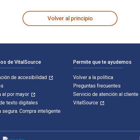
McKeague; Mark D. Turner y publicado por Cengage Learning. Lo
Volver al principio
os de VitalSource
Permite que te ayudemos
ación de accesibilidad
Volver a la política
os
Preguntas frecuentes
 al por mayor
Servicio de atención al cliente
de texto digitales
VitalSource
 segura. Compra inteligente
M