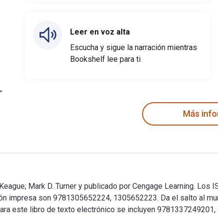
Leer en voz alta
Escucha y sigue la narración mientras
Bookshelf lee para ti
Más inf
Keague; Mark D. Turner y publicado por Cengage Learning. Los IS
n impresa son 9781305652224, 1305652223. Da el salto al mundo
N para este libro de texto electrónico se incluyen 978133724