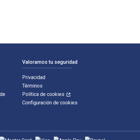
s ISBN digitales y de libros de texto electrónicos de Trigonom
Valoramos tu seguridad
Privacidad
Términos
 de
Política de cookies
Configuración de cookies
étodos de pago admitidos