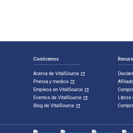
Trigonometry 8th Edición está escrito por Charles P. 
Navegación de pie de página
Conócenos
Recurs
Acerca de VitalSource
Declar
Prensa y medios
Afiliad
Empleos en VitalSource
Compra
Eventos de VitalSource
Libros 
Blog de VitalSource
Compra
Medios de comunicación social