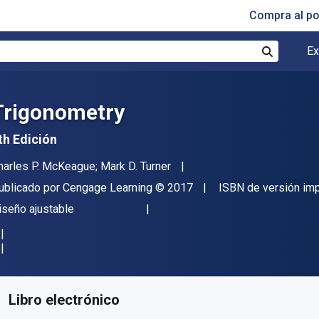
Compra al p
Ex
Buscar
Trigonometry
th Edición
utor(es)
harles P. McKeague; Mark D. Turner
itorial
Copyright
ublicado por
Cengage Learning
© 2017
ISBN de versión im
ormato
iseño ajustable
isponible en
€
64.36
EUR
ódigo de referencia:
9798214356976
Libro electrónico