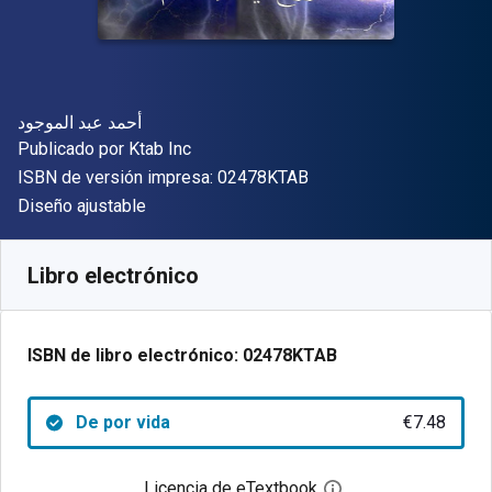
Autor(es)
أحمد عبد الموجود
Editorial
Publicado por
Ktab Inc
"ISBN-13 02478KTAB"
ISBN de versión impresa:
02478KTAB
Formato
Diseño ajustable
Disponible en
€
7.48
EUR
Código de referencia:
02478KTAB
Libro electrónico
ISBN de libro electrónico:
02478KTAB
De por vida
€7.48
Licencia de eTextbook
Abre el cuadro de di