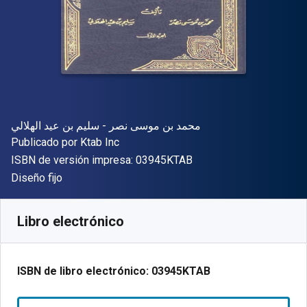
Autor(es)
محمد بن موسى نصر - سليم بن عيد الهلالي
Editorial
Publicado por
Ktab Inc
"ISBN-13 03945KTAB"
ISBN de versión impresa:
03945KTAB
Formato
Diseño fijo
Disponible en
€
61.74
EUR
Código de referencia:
03945KTAB
Libro electrónico
ISBN de libro electrónico:
03945KTAB