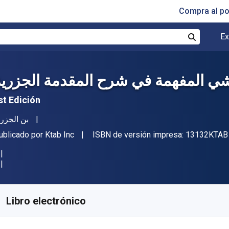
Compra al p
Ex
Buscar
شي المفهمة في شرح المقدمة الجزرية
st Edición
utor(es)
بن الجزر
itorial
ublicado por
Ktab Inc
ISBN de versión impresa:
13132KTAB
isponible en
€
34.36
EUR
ódigo de referencia:
13132KTAB
Libro electrónico