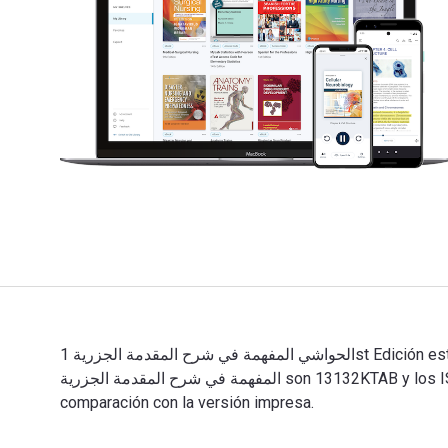
الحواشي المفهمة في شرح المقدمة الجزرية 1st Edición está escrito por بن الجزري y publicado por Ktab Inc. Los ISBN digitales y de libros de texto electrónicos de الحواشي
المفهمة في شرح المقدمة الجزرية son 13132KTAB y los ISBN de versión impresa son 13132KTAB. Da el salto al mundo digital con VitalSource y ahorra hasta un 80 % en
comparación con la versión impresa.