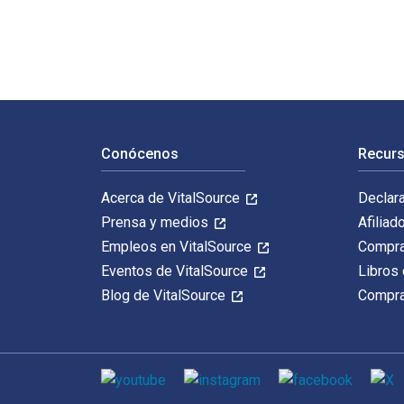
Navegación de pie de página
Conócenos
Recurs
Acerca de VitalSource
Declar
Prensa y medios
Afiliad
Empleos en VitalSource
Compra
Eventos de VitalSource
Libros 
Blog de VitalSource
Compra
Medios de comunicación social