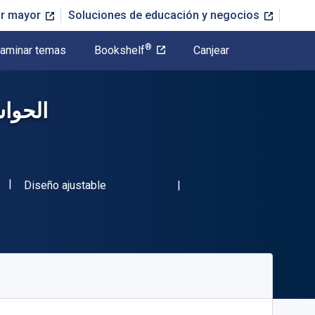
or mayor
Soluciones de educación y negocios
®
aminar temas
Bookshelf
Canjear
الحوا
"ISBN-13 13132KTAB"
Formato
Diseño ajustable