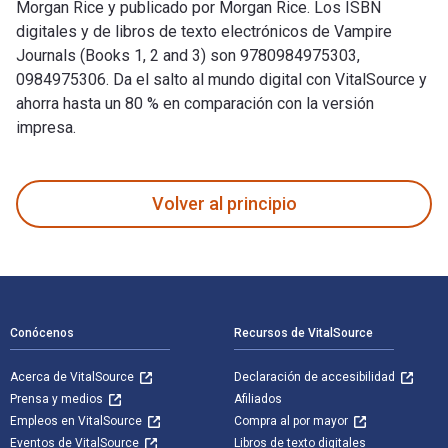
Morgan Rice y publicado por Morgan Rice. Los ISBN
digitales y de libros de texto electrónicos de Vampire
Journals (Books 1, 2 and 3) son 9780984975303,
0984975306. Da el salto al mundo digital con VitalSource y
ahorra hasta un 80 % en comparación con la versión
impresa.
Vampire Journals (Books 1, 2 and 3) está escrito por Morgan 
Volver al principio
Navegación de pie de página
Conócenos
Recursos de VitalSource
Acerca de VitalSource
Declaración de accesibilidad
Prensa y medios
Afiliados
Empleos en VitalSource
Compra al por mayor
Eventos de VitalSource
Libros de texto digitales