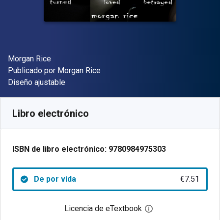
Autor(es)
Morgan Rice
Editorial
Publicado por
Morgan Rice
Formato
Diseño ajustable
Disponible en
€
7.51
EUR
Código de referencia:
9780984975303
Libro electrónico
ISBN de libro electrónico:
9780984975303
De por vida
€7.51
Licencia de eTextbook
Abre el cuadro de di