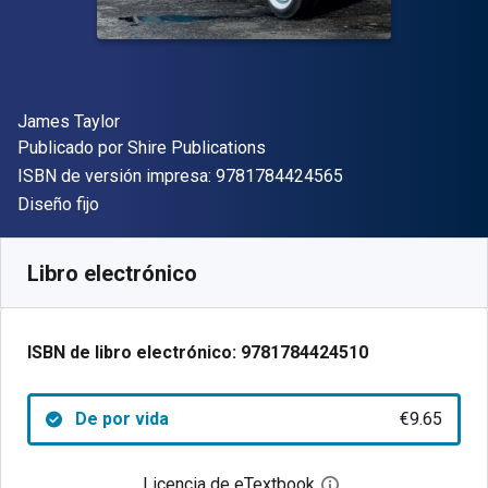
Autor(es)
James Taylor
Editorial
Publicado por
Shire Publications
"ISBN-13 9781784
ISBN de versión impresa:
9781784424565
Formato
Diseño fijo
Disponible en
€
9.65
EUR
Código de referencia:
9781784424510
Libro electrónico
ISBN de libro electrónico:
9781784424510
De por vida
€9.65
Licencia de eTextbook
Abre el cuadro de di