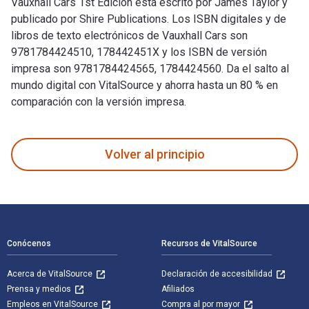
Vauxhall Cars 1st Edición está escrito por James Taylor y
publicado por Shire Publications. Los ISBN digitales y de
libros de texto electrónicos de Vauxhall Cars son
9781784424510, 178442451X y los ISBN de versión
impresa son 9781784424565, 1784424560. Da el salto al
mundo digital con VitalSource y ahorra hasta un 80 % en
comparación con la versión impresa.
Vauxhall Cars 1st Edición está escrito por James Taylor y pu
Volver al principio
Navegación de pie de página
Conócenos
Recursos de VitalSource
Acerca de VitalSource
Declaración de accesibilidad
Prensa y medios
Afiliados
Empleos en VitalSource
Compra al por mayor