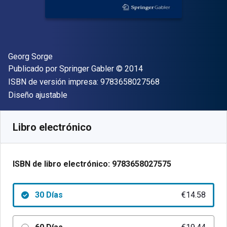
Autor(es)
Georg Sorge
Editorial
Copyright
Publicado por
Springer Gabler
© 2014
"ISBN-13 9783658
ISBN de versión impresa:
9783658027568
Formato
Diseño ajustable
Disponible en
€
14.58
EUR
Código de referencia:
9783658027575R30
Libro electrónico
ISBN de libro electrónico:
9783658027575
30 Días
€14.58