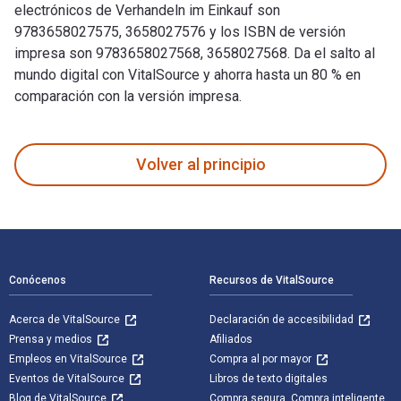
electrónicos de Verhandeln im Einkauf son
9783658027575, 3658027576 y los ISBN de versión
impresa son 9783658027568, 3658027568. Da el salto al
mundo digital con VitalSource y ahorra hasta un 80 % en
comparación con la versión impresa.
Verhandeln im Einkauf: Praxiswissen für Einsteiger und Profi
Volver al principio
Navegación de pie de página
Conócenos
Recursos de VitalSource
Acerca de VitalSource
Declaración de accesibilidad
Prensa y medios
Afiliados
Empleos en VitalSource
Compra al por mayor
Eventos de VitalSource
Libros de texto digitales
Blog de VitalSource
Compra segura. Compra inteligente