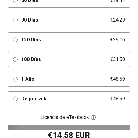
60 Días
€19.44
90 Días
€24.29
120 Días
€29.16
180 Días
€31.58
1 Año
€48.59
De por vida
€48.59
Licencia de eTextbook
Abre el cuadro de di
€14.58 EUR