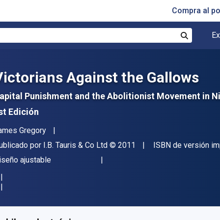
Compra al p
Ex
Buscar
Victorians Against the Gallows
apital Punishment and the Abolitionist Movement in Ni
st Edición
utor(es)
ames Gregory
itorial
Copyright
ublicado por
I.B. Tauris & Co Ltd
© 2011
ISBN de versión i
ormato
iseño ajustable
isponible en
€
23.38
EUR
ódigo de referencia:
9780857730886R180