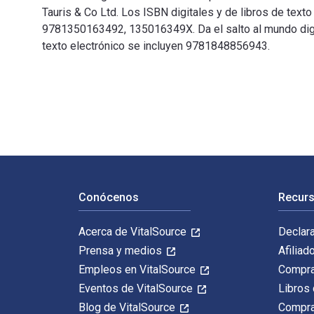
Tauris & Co Ltd. Los ISBN digitales y de libros de te
9781350163492, 135016349X. Da el salto al mundo digita
texto electrónico se incluyen 9781848856943.
Victorians Against the Gallows: Capital Punishment and
Navegación de pie de página
Conócenos
Recurs
Acerca de VitalSource
Declar
Prensa y medios
Afiliad
Empleos en VitalSource
Compra
Eventos de VitalSource
Libros 
Blog de VitalSource
Compra