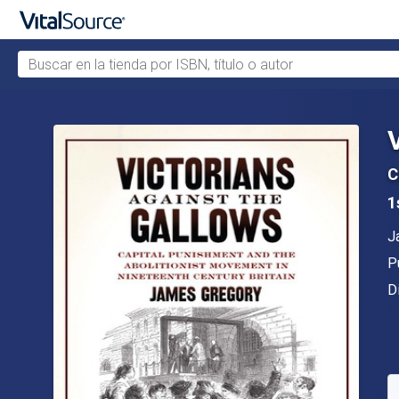
Buscar en la tienda por ISBN, título o autor
Saltar al contenido principal
C
1
A
J
Ed
P
F
D
D
C