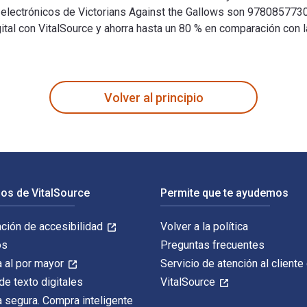
xto electrónicos de Victorians Against the Gallows son 9780857
l con VitalSource y ahorra hasta un 80 % en comparación con la
 the Abolitionist Movement in Nineteenth Century Britain 1st Ed
Volver al principio
os de VitalSource
Permite que te ayudemos
ación de accesibilidad
Volver a la política
os
Preguntas frecuentes
 al por mayor
Servicio de atención al cliente
de texto digitales
VitalSource
 segura. Compra inteligente