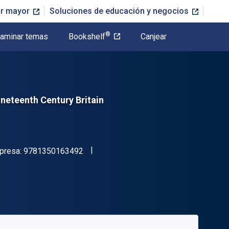
or mayor
Soluciones de educación y negocios
®
aminar temas
Bookshelf
Canjear
neteenth Century Britain
"ISBN-13 9781350163492"
mpresa:
9781350163492