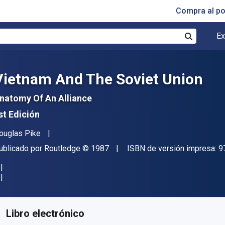
Compra al p
Ex
Buscar
Vietnam And The Soviet Union
natomy Of An Alliance
st Edición
utor(es)
ouglas Pike
itorial
Copyright
ublicado por
Routledge
© 1987
ISBN de versión impresa:
9
isponible en
€
73.83
EUR
ódigo de referencia:
9781000011470
Libro electrónico