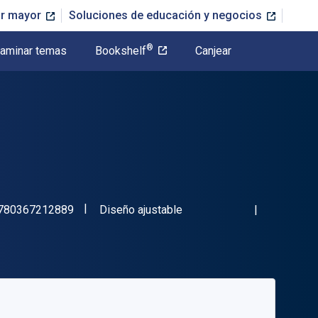
or mayor
Soluciones de educación y negocios
®
aminar temas
Bookshelf
Canjear
"ISBN-13 9780367212889"
Formato
780367212889
Diseño ajustable