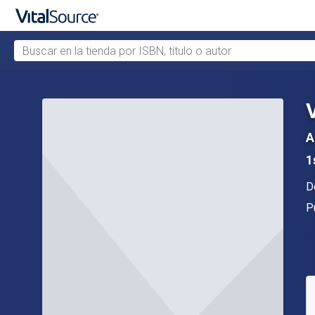
Buscar en la tienda por ISBN, título o autor
Saltar al contenido principal
A
1
A
D
Ed
P
D
C