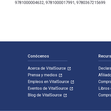
9781000004632, 9781000017991, 9780367215699.
Vietnam And The Soviet Union: Anatomy Of An Alliance 
Navegación de pie de página
Conócenos
Recurs
Acerca de VitalSource
Declar
Prensa y medios
Afiliad
Empleos en VitalSource
Compra
Eventos de VitalSource
Libros 
Blog de VitalSource
Compra