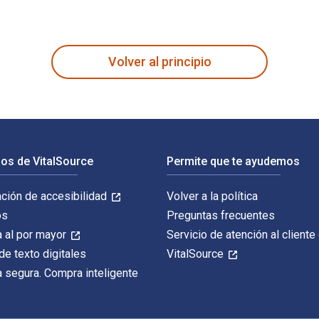
1st Edición está escrito por Douglas Pike y publicado por Rou
Volver al principio
os de VitalSource
Permite que te ayudemos
ación de accesibilidad
Volver a la política
os
Preguntas frecuentes
 al por mayor
Servicio de atención al cliente
de texto digitales
VitalSource
 segura. Compra inteligente