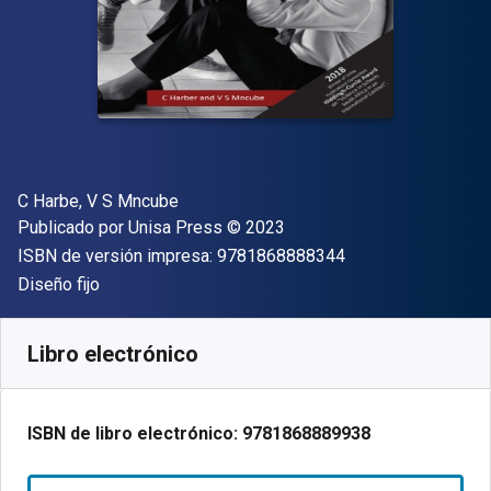
Autor(es)
C Harbe, V S Mncube
Editorial
Copyright
Publicado por
Unisa Press
© 2023
"ISBN-13 9781868
ISBN de versión impresa:
9781868888344
Formato
Diseño fijo
Disponible en
€
7.14
EUR
Código de referencia:
9781868889938
Libro electrónico
ISBN de libro electrónico:
9781868889938