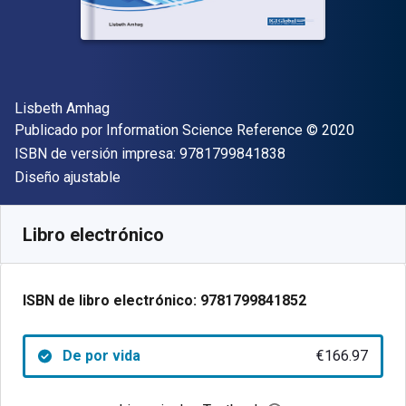
Autor(es)
Lisbeth Amhag
Editorial
Copyright
Publicado por
Information Science Reference
© 2020
"ISBN-13 9781799
ISBN de versión impresa:
9781799841838
Formato
Diseño ajustable
Disponible en
€
166.97
EUR
Código de referencia:
9781799841852
Libro electrónico
ISBN de libro electrónico:
9781799841852
De por vida
€166.97