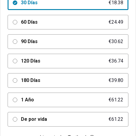
30 Días
€18.38
60 Días
€24.49
90 Días
€30.62
120 Días
€36.74
180 Días
€39.80
1 Año
€61.22
De por vida
€61.22