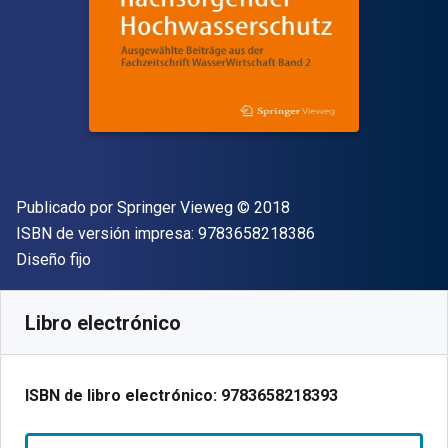
Editorial
Copyright
Publicado por
Springer Vieweg
© 2018
"ISBN-13 9783658
ISBN de versión impresa:
9783658218386
Formato
Diseño fijo
Disponible en
€
18.38
EUR
Código de referencia:
9783658218393R30
Libro electrónico
ISBN de libro electrónico:
9783658218393