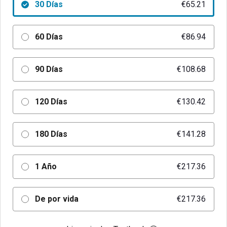
30 Días
€65.21
60 Días
€86.94
90 Días
€108.68
120 Días
€130.42
180 Días
€141.28
1 Año
€217.36
De por vida
€217.36