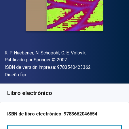
Autor(es)
R. P. Huebener; N. Schopohl; G. E. Volovik
Editorial
Copyright
Publicado por
Springer
© 2002
"ISBN-13 9783540
ISBN de versión impresa:
9783540423362
Formato
Diseño fijo
Disponible en
€
65.21
EUR
Código de referencia:
9783662046654R30
Libro electrónico
ISBN de libro electrónico:
9783662046654