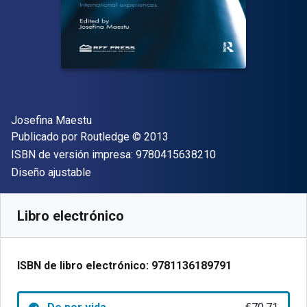
Autor(es)
Josefina Maestu
Editorial
Copyright
Publicado por
Routledge
© 2013
"ISBN-13 9780415
ISBN de versión impresa:
9780415638210
Formato
Diseño ajustable
Disponible en
€
70.71
EUR
Código de referencia:
9781136189791
Libro electrónico
ISBN de libro electrónico:
9781136189791