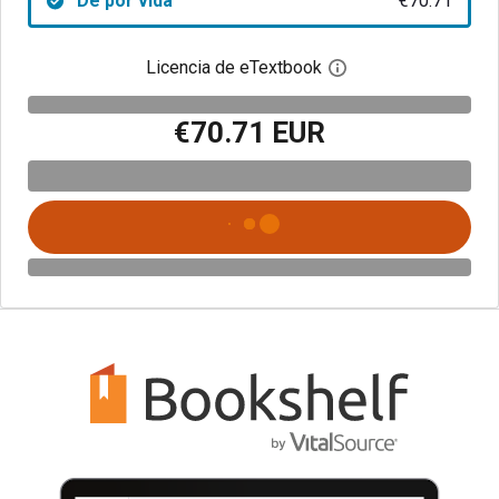
De por vida
€70.71
Licencia de eTextbook
Abre el cuadro de di
€70.71 EUR