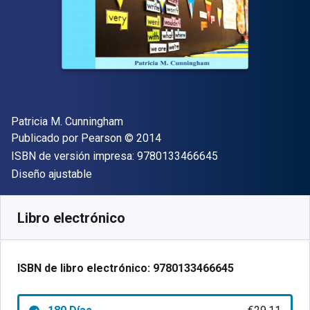
Autor(es)
Patricia M. Cunningham
Editorial
Copyright
Publicado por
Pearson
© 2014
"ISBN-13 9780133
ISBN de versión impresa:
9780133466645
Formato
Diseño ajustable
Disponible en
€
29.11
EUR
Código de referencia:
9780133466645R180
Libro electrónico
ISBN de libro electrónico:
9780133466645