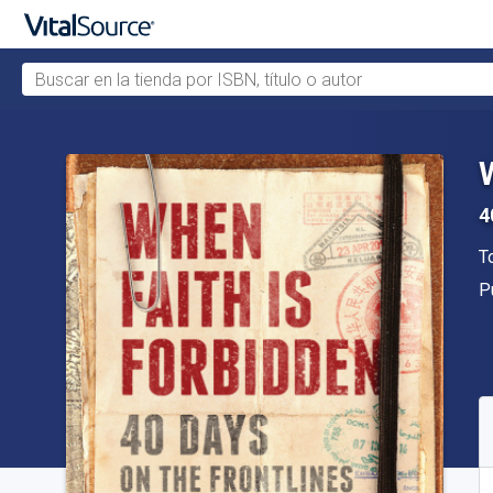
Buscar en la tienda por ISBN, título o autor
Saltar al contenido principal
4
A
T
Ed
P
D
C