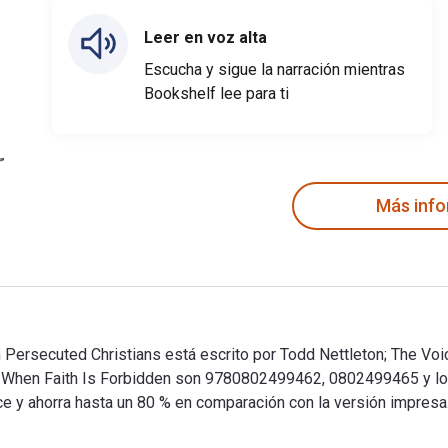
Leer en voz alta
Escucha y sigue la narración mientras
Bookshelf lee para ti
Más inf
h Persecuted Christians está escrito por Todd Nettleton; The Vo
 de When Faith Is Forbidden son 9780802499462, 0802499465 y 
ce y ahorra hasta un 80 % en comparación con la versión impresa
th Persecuted Christians está escrito por Todd Nettleton; The V