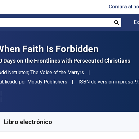
Compra al p
Ex
Buscar
When Faith Is Forbidden
0 Days on the Frontlines with Persecuted Christians
utor(es)
odd Nettleton; The Voice of the Martyrs
itorial
ublicado por
Moody Publishers
ISBN de versión impresa:
9
isponible en
€
8.80
EUR
ódigo de referencia:
9780802499462R180
Libro electrónico