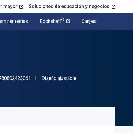
or mayor
Soluciones de educación y negocios
®
aminar temas
Bookshelf
Canjear
"ISBN-13 9780802423061"
Formato
780802423061
Diseño ajustable