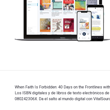
When Faith Is Forbidden: 40 Days on the Frontlines wit
Los ISBN digitales y de libros de texto electrónicos
080242306X. Da el salto al mundo digital con VitalSour
When Faith Is Forbidden: 40 Days on the Frontlines wi