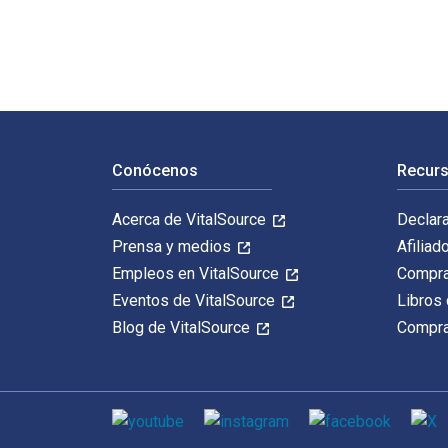
Navegación de pie de página
Conócenos
Recurs
Acerca de VitalSource
Declar
Prensa y medios
Afiliad
Empleos en VitalSource
Compra
Eventos de VitalSource
Libros 
Blog de VitalSource
Compra
Medios de comunicación social