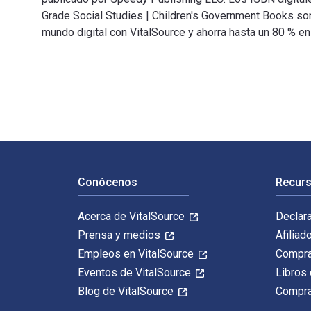
Grade Social Studies | Children's Government Books 
mundo digital con VitalSource y ahorra hasta un 80 % e
Why Do Governments Exist? | Citizenship & Government 
Navegación de pie de página
Conócenos
Recurs
Acerca de VitalSource
Declar
Prensa y medios
Afiliad
Empleos en VitalSource
Compra
Eventos de VitalSource
Libros 
Blog de VitalSource
Compra