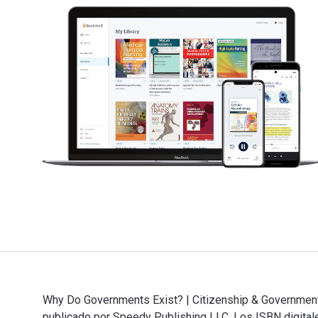
Why Do Governments Exist? | Citizenship & Government |
publicado por Speedy Publishing LLC. Los ISBN digitale