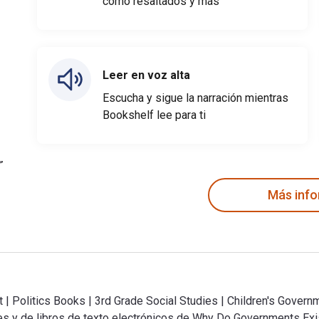
como resaltados y más
Leer en voz alta
Escucha y sigue la narración mientras
Bookshelf lee para ti
Más inf
 Politics Books | 3rd Grade Social Studies | Children's Governm
s y de libros de texto electrónicos de Why Do Governments Exis