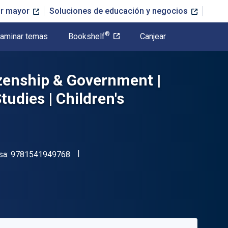
or mayor
Soluciones de educación y negocios
®
aminar temas
Bookshelf
Canjear
zenship & Government |
tudies | Children's
"ISBN-13 9781541949768"
sa:
9781541949768