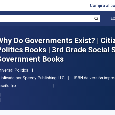
Compra al p
Ex
Buscar
Why Do Governments Exist? | Citi
Politics Books | 3rd Grade Social S
Government Books
utor(es)
niversal Politics
itorial
ublicado por
Speedy Publishing LLC
ISBN de versión impre
ormato
iseño fijo
isponible en
€
4.85
EUR
ódigo de referencia:
9781541951563