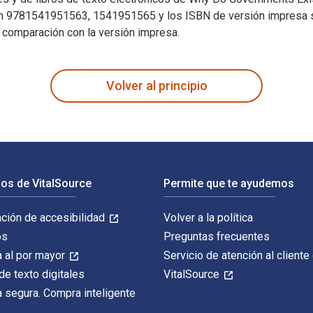
son 9781541951563, 1541951565 y los ISBN de versión impresa 
n comparación con la versión impresa.
| Politics Books | 3rd Grade Social Studies | Children's Govern
Volver al principio
os de VitalSource
Permite que te ayudemos
ación de accesibilidad
Volver a la política
os
Preguntas frecuentes
 al por mayor
Servicio de atención al cliente
de texto digitales
VitalSource
 segura. Compra inteligente