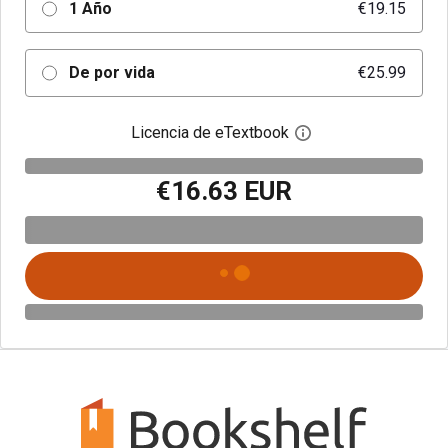
1 Año
€19.15
De por vida
€25.99
Licencia de eTextbook
Abre el cuadro de di
€16.63 EUR