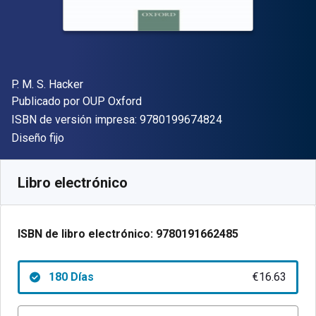
Autor(es)
P. M. S. Hacker
Editorial
Publicado por
OUP Oxford
"ISBN-13 9780199
ISBN de versión impresa:
9780199674824
Formato
Diseño fijo
Disponible en
€
16.63
EUR
Código de referencia:
9780191662485R180
Libro electrónico
ISBN de libro electrónico:
9780191662485
180 Días
€16.63