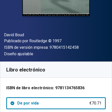
Autor(es)
David Boud
Editorial
Copyright
Publicado por
Routledge
© 1997
"ISBN-13 9780415
ISBN de versión impresa:
9780415142458
Formato
Diseño ajustable
Disponible en
€
70.71
EUR
Código de referencia:
9781134765836
Libro electrónico
ISBN de libro electrónico:
9781134765836
De por vida
€70.71