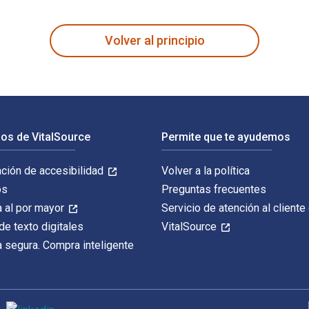
 Keating; Lucette Verboven; Joseph Boyle y publicado por Bloo
Volver al principio
os de VitalSource
Permite que te ayudemos
ación de accesibilidad
Volver a la política
os
Preguntas frecuentes
 al por mayor
Servicio de atención al cliente
de texto digitales
VitalSource
 segura. Compra inteligente
M