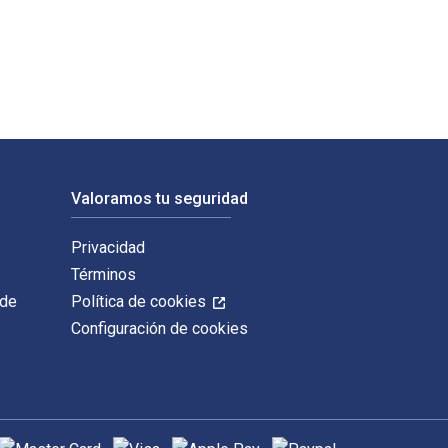
msbury Continuum. Los ISBN digitales y de libros de texto elec
Valoramos tu seguridad
Privacidad
Términos
 de
Política de cookies
Configuración de cookies
étodos de pago admitidos