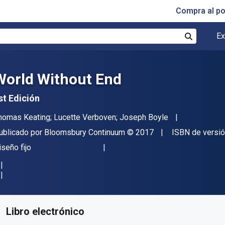
Compra al p
Ex
Buscar
World Without End
st Edición
utor(es)
homas Keating; Lucette Verboven; Joseph Boyle
itorial
Copyright
ublicado por
Bloomsbury Continuum
© 2017
ISBN de versi
ormato
iseño fijo
isponible en
€
13.28
EUR
ódigo de referencia:
9781472942463
Libro electrónico