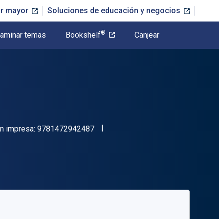
or mayor
Soluciones de educación y negocios
®
aminar temas
Bookshelf
Canjear
"ISBN-13 9781472942487"
ón impresa:
9781472942487