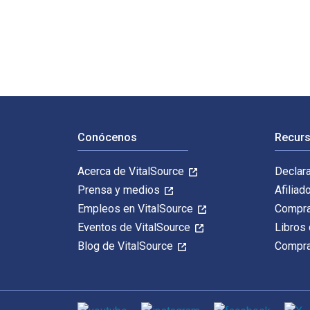
World Without End 1st Edición está escrito por Thomas
Navegación de pie de página
Conócenos
Recurs
Acerca de VitalSource
Declar
Prensa y medios
Afiliad
Empleos en VitalSource
Compra
Eventos de VitalSource
Libros 
Blog de VitalSource
Compra
Medios de comunicación social