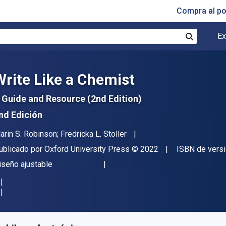
Compra al p
Ex
Buscar
Write Like a Chemist
 Guide and Resource (2nd Edition)
nd Edición
utor(es)
arin S. Robinson; Fredricka L. Stoller
itorial
Copyright
ublicado por
Oxford University Press
© 2022
ISBN de vers
ormato
iseño ajustable
isponible en
€
21.83
EUR
ódigo de referencia:
9780190098971R180