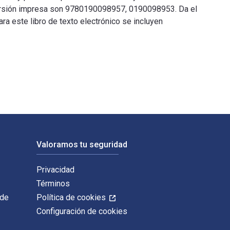
versión impresa son 9780190098957, 0190098953. Da el
ra este libro de texto electrónico se incluyen
. Stoller y publicado por Oxford University Press. Los ISBN di
Valoramos tu seguridad
Privacidad
Términos
 de
Política de cookies
Configuración de cookies