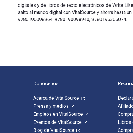
digitales y de libros de texto electrónicos de Write
salto al mundo digital con VitalSource y ahorra hasta u
9780190098964, 9780190098940, 9780195305074.
Write Like a Chemist: A Guide and Resource (2nd Editi
Navegación de pie de página
Conócenos
Recurs
Acerca de VitalSource
Declar
Prensa y medios
Afiliad
Empleos en VitalSource
Compra
Eventos de VitalSource
Libros 
Blog de VitalSource
Compra