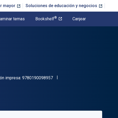
or mayor
Soluciones de educación y negocios
®
aminar temas
Bookshelf
Canjear
"ISBN-13 9780190098957"
ión impresa:
9780190098957