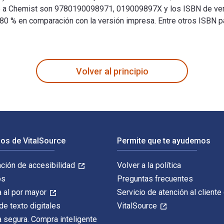
 Like a Chemist son 9780190098971, 019009897X y los ISBN de 
n 80 % en comparación con la versión impresa. Entre otros ISBN pa
on) 2nd Edición está escrito por Marin S. Robinson; Fredricka L
Volver al principio
os de VitalSource
Permite que te ayudemos
ación de accesibilidad
Volver a la política
os
Preguntas frecuentes
 al por mayor
Servicio de atención al cliente
de texto digitales
VitalSource
 segura. Compra inteligente