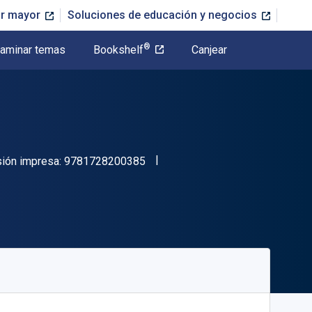
or mayor
Soluciones de educación y negocios
®
aminar temas
Bookshelf
Canjear
"ISBN-13 9781728200385"
sión impresa:
9781728200385