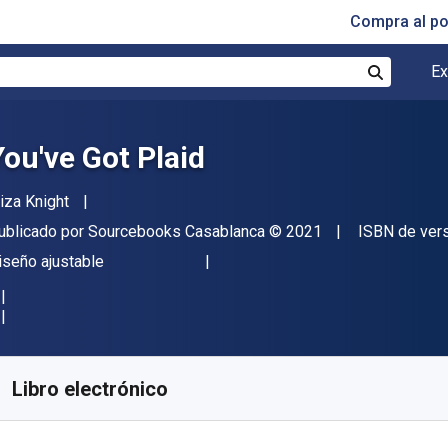
Compra al p
Ex
Buscar
You've Got Plaid
utor(es)
liza Knight
itorial
Copyright
ublicado por
Sourcebooks Casablanca
© 2021
ISBN de ver
ormato
iseño ajustable
isponible en
€
9.35
EUR
ódigo de referencia:
9781728200392
Libro electrónico