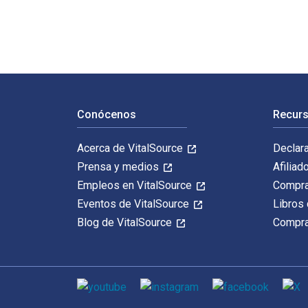
Navegación de pie de página
Conócenos
Recurs
Acerca de VitalSource
Declar
Prensa y medios
Afiliad
Empleos en VitalSource
Compra
Eventos de VitalSource
Libros 
Blog de VitalSource
Compra
Medios de comunicación social