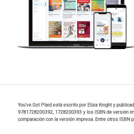
You've Got Plaid está escrito por Eliza Knight y public
9781728200392, 1728200393 y los ISBN de versión impr
comparación con la versión impresa. Entre otros ISBN p
You've Got Plaid está escrito por Eliza Knight y publi