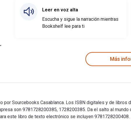
Leer en voz alta
Escucha y sigue la narración mientras
Bookshelf lee para ti
Más inf
ado por Sourcebooks Casablanca. Los ISBN digitales y de libros d
esa son 9781728200385, 1728200385. Da el salto al mundo digi
ara este libro de texto electrónico se incluyen 9781728200408.
cado por Sourcebooks Casablanca. Los ISBN digitales y de libro