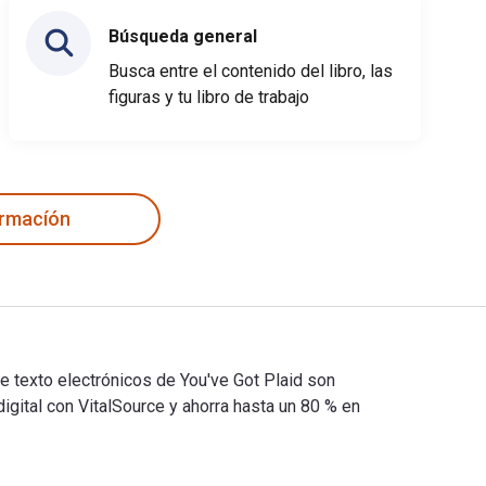
Búsqueda general
Busca entre el contenido del libro, las
figuras y tu libro de trabajo
ormacíón
e texto electrónicos de You've Got Plaid son
tal con VitalSource y ahorra hasta un 80 % en
s de texto electrónicos de You've Got Plaid son 9781728200392,