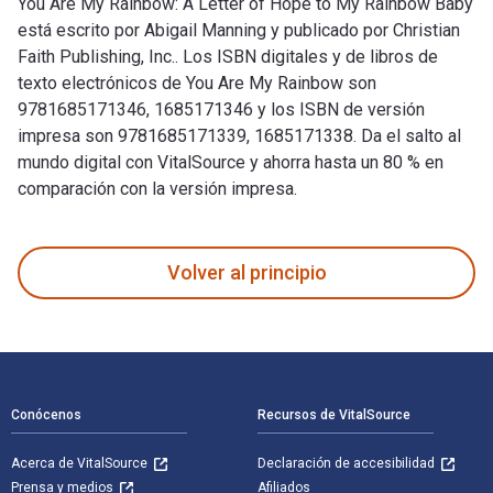
You Are My Rainbow: A Letter of Hope to My Rainbow Baby
está escrito por Abigail Manning y publicado por Christian
Faith Publishing, Inc.. Los ISBN digitales y de libros de
texto electrónicos de You Are My Rainbow son
9781685171346, 1685171346 y los ISBN de versión
impresa son 9781685171339, 1685171338. Da el salto al
mundo digital con VitalSource y ahorra hasta un 80 % en
comparación con la versión impresa.
You Are My Rainbow: A Letter of Hope to My Rainbow Baby está
Volver al principio
Navegación de pie de página
Conócenos
Recursos de VitalSource
Acerca de VitalSource
Declaración de accesibilidad
Prensa y medios
Afiliados