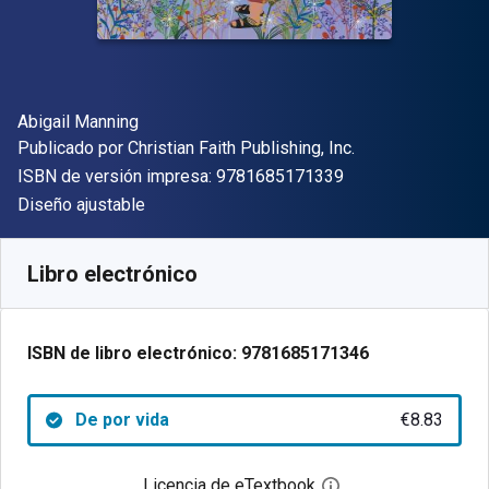
Autor(es)
Abigail Manning
Editorial
Publicado por
Christian Faith Publishing, Inc.
"ISBN-13 9781685
ISBN de versión impresa:
9781685171339
Formato
Diseño ajustable
Disponible en
€
8.83
EUR
Código de referencia:
9781685171346
Libro electrónico
ISBN de libro electrónico:
9781685171346
De por vida
€8.83
Licencia de eTextbook
Abre el cuadro de di