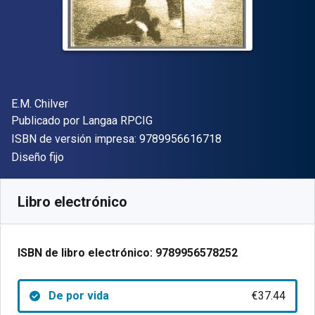
Autor(es)
E.M. Chilver
Editorial
Publicado por
Langaa RPCIG
"ISBN-13 9789956
ISBN de versión impresa:
9789956616718
Formato
Diseño fijo
Disponible en
€
37.44
EUR
Código de referencia:
9789956578252
Libro electrónico
ISBN de libro electrónico:
9789956578252
De por vida
€37.44