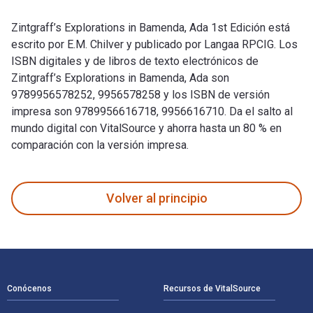
Zintgraff’s Explorations in Bamenda, Ada 1st Edición está
escrito por E.M. Chilver y publicado por Langaa RPCIG. Los
ISBN digitales y de libros de texto electrónicos de
Zintgraff’s Explorations in Bamenda, Ada son
9789956578252, 9956578258 y los ISBN de versión
impresa son 9789956616718, 9956616710. Da el salto al
mundo digital con VitalSource y ahorra hasta un 80 % en
comparación con la versión impresa.
Zintgraff’s Explorations in Bamenda, Ada 1st Edición está es
Volver al principio
Navegación de pie de página
Conócenos
Recursos de VitalSource