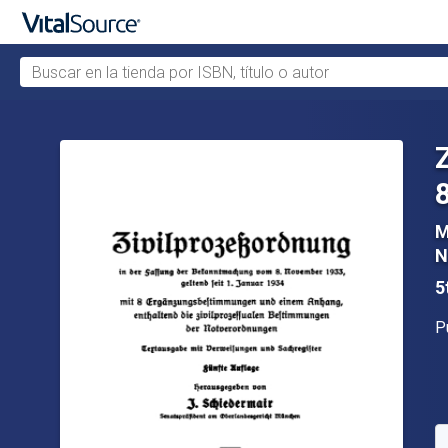
Buscar en la tienda por ISBN, título o autor
Saltar al contenido principal
M
N
5
Ed
P
D
C