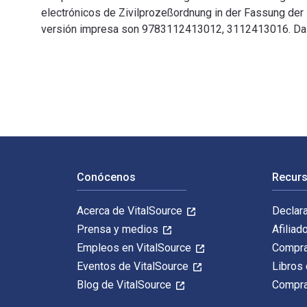
electrónicos de Zivilprozeßordnung in der Fassung d
versión impresa son 9783112413012, 3112413016. Da el 
Zivilprozeßordnung in der Fassung der Bekanntmachung 
Navegación de pie de página
Conócenos
Recurs
Acerca de VitalSource
Declar
Prensa y medios
Afiliad
Empleos en VitalSource
Compra
Eventos de VitalSource
Libros 
Blog de VitalSource
Compra