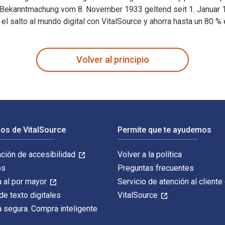
er Bekanntmachung vom 8. November 1933 geltend seit 1. Janu
salto al mundo digital con VitalSource y ahorra hasta un 80 % 
vom 8. November 1933 geltend seit 1. Januar 1934: Mit 8 Ergän
Volver al principio
os de VitalSource
Permite que te ayudemos
ación de accesibilidad
Volver a la política
os
Preguntas frecuentes
 al por mayor
Servicio de atención al cliente
de texto digitales
VitalSource
 segura. Compra inteligente