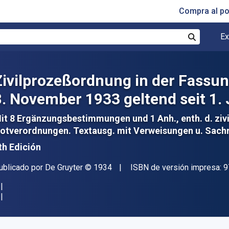
Compra al p
Ex
Buscar
Zivilprozeßordnung in der Fass
8. November 1933 geltend seit 1.
it 8 Ergänzungsbestimmungen und 1 Anh., enth. d. zi
otverordnungen. Textausg. mit Verweisungen u. Sach
th Edición
itorial
Copyright
ublicado por
De Gruyter
© 1934
ISBN de versión impresa:
9
isponible en
€
114.35
EUR
ódigo de referencia:
9783112413029