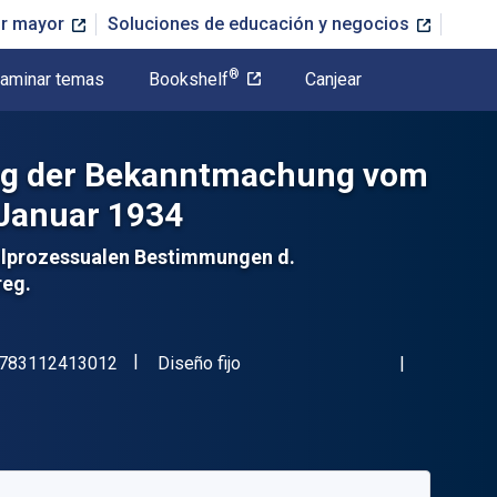
or mayor
Soluciones de educación y negocios
®
aminar temas
Bookshelf
Canjear
ung der Bekanntmachung vom
 Januar 1934
vilprozessualen Bestimmungen d.
reg.
"ISBN-13 9783112413012"
Formato
783112413012
Diseño fijo