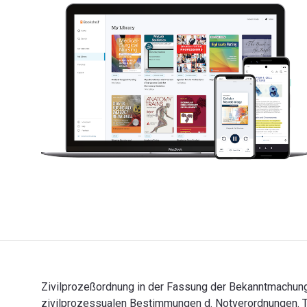
Zivilprozeßordnung in der Fassung der Bekanntmachung
zivilprozessualen Bestimmungen d. Notverordnungen. Tex