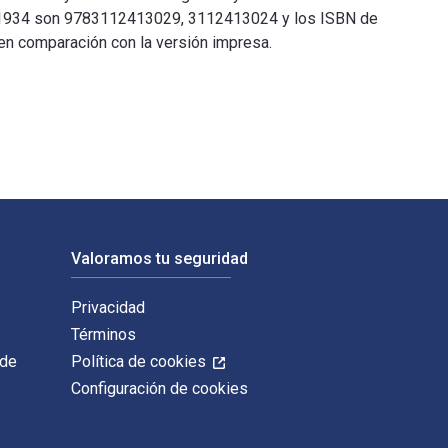
ar 1934 son 9783112413029, 3112413024 y los ISBN de
en comparación con la versión impresa.
zungsbestimmungen und 1 Anh., enth. d. zivilprozessualen Besti
Valoramos tu seguridad
Privacidad
Términos
 de
Política de cookies
Configuración de cookies