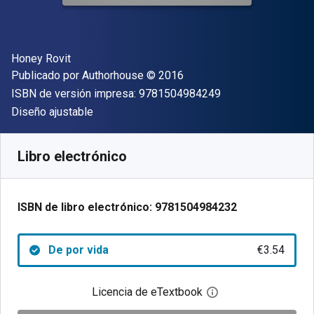
Autor(es)
Honey Rovit
Editorial
Copyright
Publicado por
Authorhouse
© 2016
"ISBN-13 9781504
ISBN de versión impresa:
9781504984249
Formato
Diseño ajustable
Disponible en
€
3.54
EUR
Código de referencia:
9781504984232
Libro electrónico
ISBN de libro electrónico:
9781504984232
De por vida
€3.54
Licencia de eTextbook
Abre el cuadro de di