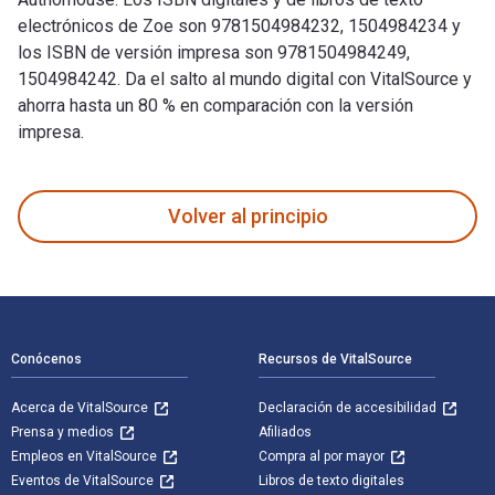
electrónicos de Zoe son 9781504984232, 1504984234 y
los ISBN de versión impresa son 9781504984249,
1504984242. Da el salto al mundo digital con VitalSource y
ahorra hasta un 80 % en comparación con la versión
impresa.
Zoe está escrito por Honey Rovit y publicado por Authorhous
Volver al principio
Navegación de pie de página
Conócenos
Recursos de VitalSource
Acerca de VitalSource
Declaración de accesibilidad
Prensa y medios
Afiliados
Empleos en VitalSource
Compra al por mayor
Eventos de VitalSource
Libros de texto digitales