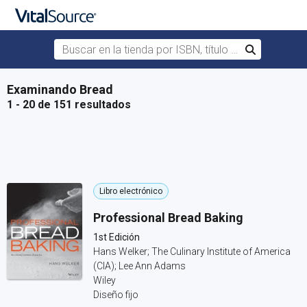
Buscar en la tienda por ISBN, título o autor
Buscar
Saltar al contenido principal
Examinando Bread
1 - 20 de 151 resultados
Libro electrónico
Professional Bread Baking
1st Edición
Hans Welker; The Culinary Institute of America
(CIA); Lee Ann Adams
Wiley
Diseño fijo