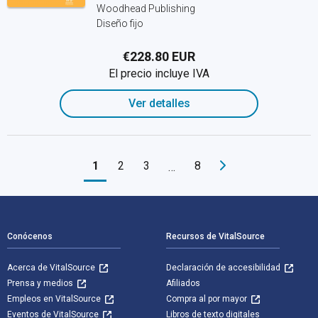
Woodhead Publishing
Diseño fijo
€228.80 EUR
El precio incluye IVA
Ver detalles
1
2
3
8
…
Navegación de pie de página
Conócenos
Recursos de VitalSource
Acerca de VitalSource
Declaración de accesibilidad
Prensa y medios
Afiliados
Empleos en VitalSource
Compra al por mayor
Eventos de VitalSource
Libros de texto digitales