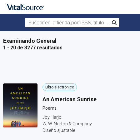
Buscar en la tienda por ISBN, título o autor
Buscar
Saltar al contenido principal
Examinando General
1 - 20 de 3277 resultados
Libro electrónico
An American Sunrise
Poems
Joy Harjo
W. W. Norton & Company
Diseño ajustable