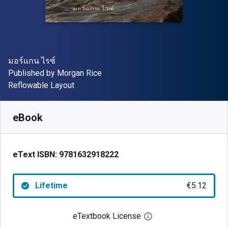
Author(s)
มอร์แกน ไรซ์
Publisher
Published by
Morgan Rice
Format
Reflowable Layout
Available from
€
5.12
EUR
SKU:
9781632918222
eBook
eText ISBN:
9781632918222
Lifetime
€5.12
eTextbook License
Open digital license 