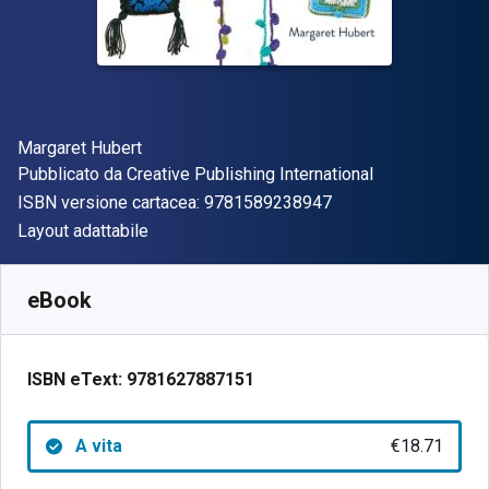
Autore(i)
Margaret Hubert
Editore
Pubblicato da
Creative Publishing International
"ISBN-13 97815892
ISBN versione cartacea:
9781589238947
Formato
Layout adattabile
Disponibile da
€
18.71
EUR
SKU:
9781627887151
eBook
ISBN eText:
9781627887151
A vita
€18.71