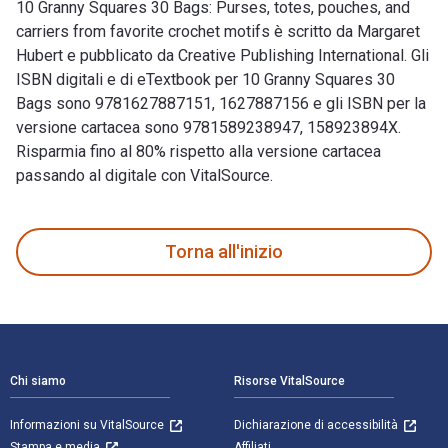
10 Granny Squares 30 Bags: Purses, totes, pouches, and
carriers from favorite crochet motifs è scritto da Margaret
Hubert e pubblicato da Creative Publishing International. Gli
ISBN digitali e di eTextbook per 10 Granny Squares 30
Bags sono 9781627887151, 1627887156 e gli ISBN per la
versione cartacea sono 9781589238947, 158923894X.
Risparmia fino al 80% rispetto alla versione cartacea
passando al digitale con VitalSource.
10 Granny Squares 30 Bags: Purses, totes, pouches, and carri
Torna all'inizio
Navigazione a piè di pagina
Chi siamo
Risorse VitalSource
Informazioni su VitalSource
Dichiarazione di accessibilità
Stampa e media
Affiliati