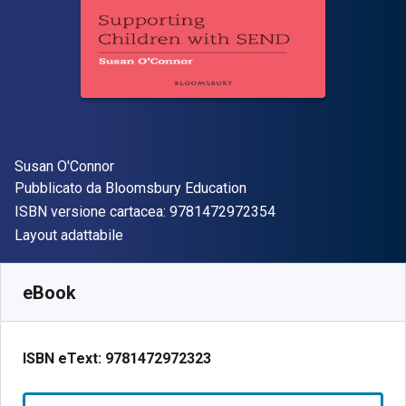
Autore(i)
Susan O'Connor
Editore
Pubblicato da
Bloomsbury Education
"ISBN-13 97814729
ISBN versione cartacea:
9781472972354
Formato
Layout adattabile
Disponibile da
€
10.99
EUR
SKU:
9781472972323R180
eBook
ISBN eText:
9781472972323