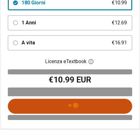
180 Giorni
€10.99
1 Anni
€12.69
A vita
€16.91
Licenza eTextbook
Apri la finestra di dia
€10.99 EUR