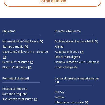
Torna all'inizio
Navigazione a piè di pagina
Chi siamo
Risorse VitalSource
Informazioni su VitalSource
Dichiarazione di accessibilità
Stampa e media
Affiliati
Opportunità di lavoro in VitalSource
Acquista in blocco
Libri di testo digitali
Eventi di VitalSource
Compra in modo sicuro. Compra in
Blog di VitalSource
modo intelligente
Permettici di aiutarti
La tua sicurezza è importante per
noi
Politica di rimborso
Privacy
Domande frequenti
Termini
Assistenza VitalSource
Informativa sui cookie