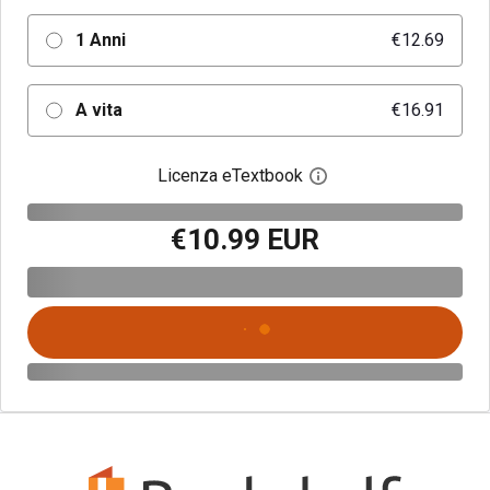
1 Anni
€12.69
A vita
€16.91
Licenza eTextbook
Apri la finestra di dia
€10.99 EUR