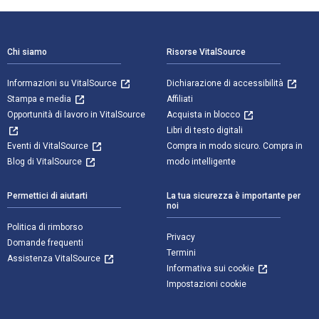
Navigazione a piè di pagina
Chi siamo
Risorse VitalSource
Informazioni su VitalSource
Dichiarazione di accessibilità
Stampa e media
Affiliati
Opportunità di lavoro in VitalSource
Acquista in blocco
Libri di testo digitali
Eventi di VitalSource
Compra in modo sicuro. Compra in
Blog di VitalSource
modo intelligente
Permettici di aiutarti
La tua sicurezza è importante per
noi
Politica di rimborso
Privacy
Domande frequenti
Termini
Assistenza VitalSource
Informativa sui cookie
Impostazioni cookie