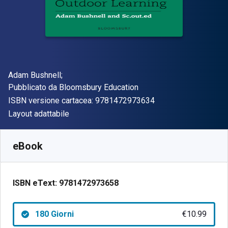
Autore(i)
Adam Bushnell;
Editore
Pubblicato da
Bloomsbury Education
"ISBN-13 97814729
ISBN versione cartacea:
9781472973634
Formato
Layout adattabile
Disponibile da
€
10.99
EUR
SKU:
9781472973658R180
eBook
ISBN eText:
9781472973658
180 Giorni
€10.99