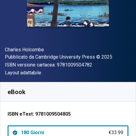
Autore(i)
Charles Holcombe
Editore
Copyright
Pubblicato da
Cambridge University Press
© 2025
"ISBN-13 97810095
ISBN versione cartacea:
9781009504782
Formato
Layout adattabile
Disponibile da
€
33.99
EUR
SKU:
9781009504805R180
eBook
ISBN eText:
9781009504805
180 Giorni
€33.99