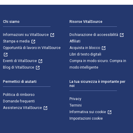
Navigazione a piè di pagina
Chi siamo
Risorse VitalSource
Informazioni su VitalSource
Dichiarazione di accessibilità
Stampa e media
Affiliati
Opportunità di lavoro in VitalSource
Acquista in blocco
Libri di testo digitali
Eventi di VitalSource
Compra in modo sicuro. Compra in
Blog di VitalSource
modo intelligente
Permettici di aiutarti
La tua sicurezza è importante per
noi
Politica di rimborso
Privacy
Domande frequenti
Termini
Assistenza VitalSource
Informativa sui cookie
Impostazioni cookie