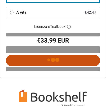
A vita
€42.47
Licenza eTextbook
Apri la finestra di dia
€33.99 EUR