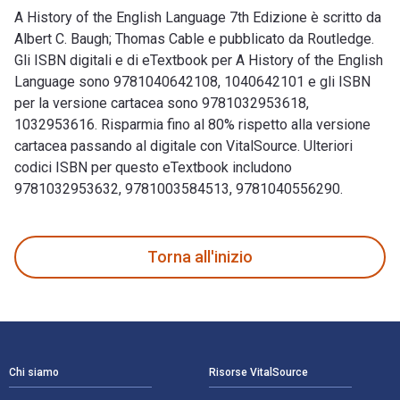
A History of the English Language 7th Edizione è scritto da
Albert C. Baugh; Thomas Cable e pubblicato da Routledge.
Gli ISBN digitali e di eTextbook per A History of the English
Language sono 9781040642108, 1040642101 e gli ISBN
per la versione cartacea sono 9781032953618,
1032953616. Risparmia fino al 80% rispetto alla versione
cartacea passando al digitale con VitalSource. Ulteriori
codici ISBN per questo eTextbook includono
9781032953632, 9781003584513, 9781040556290.
A History of the English Language 7th Edizione è scritto da
Torna all'inizio
Navigazione a piè di pagina
Chi siamo
Risorse VitalSource