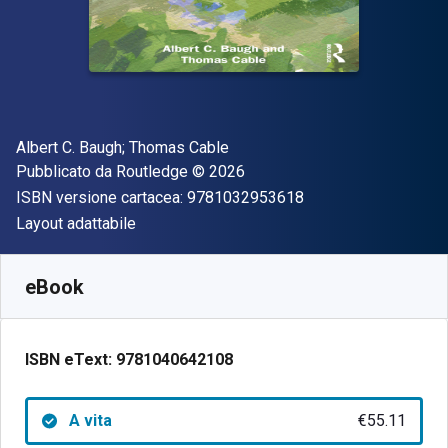
Autore(i)
Albert C. Baugh; Thomas Cable
Editore
Copyright
Pubblicato da
Routledge
© 2026
"ISBN-13 97810329
ISBN versione cartacea:
9781032953618
Formato
Layout adattabile
Disponibile da
€
55.11
EUR
SKU:
9781040642108
eBook
ISBN eText:
9781040642108
A vita
€55.11