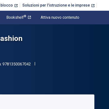
n blocco
Soluzioni per l'istruzione e le imprese
®
Bookshelf
Attiva nuovo contenuto
Fashion
"ISBN-13 9781350067042"
a:
9781350067042