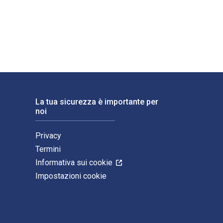
s. Gli ISBN digitali e di eTextbook per A Practical Guide to Su
La tua sicurezza è importante per
noi
Privacy
Termini
Informativa sui cookie
Impostazioni cookie