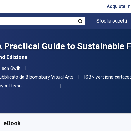
Acquista i
Sfoglia oggetti
Cerca
A Practical Guide to Sustainable 
nd Edizione
tore(i)
lison Gwilt
ditore
ubblicato da
Bloomsbury Visual Arts
ISBN versione cartace
ormato
ayout fisso
isponibile da
€
18.86
EUR
KU:
9781350067066R180
eBook