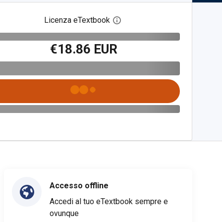
Licenza eTextbook
Apri la finestra di dialogo del
€18.86 EUR
Accesso offline
Accedi al tuo eTextbook sempre e
ovunque