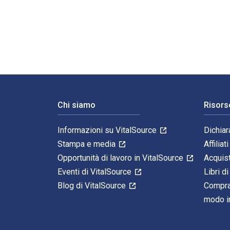
A Practical Guide to Sustainable Fashion 2nd Edizione 
Navigazione a piè di pagina
Chi siamo
Risors
Informazioni su VitalSource
Dichiar
Stampa e media
Affiliati
Opportunità di lavoro in VitalSource
Acquis
Eventi di VitalSource
Libri di
Blog di VitalSource
Compra
modo in