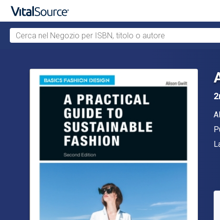
Cerca nel Negozio per ISBN, titolo o autore
Passa al contenuto principale
2
Au
A
E
P
F
L
D
S