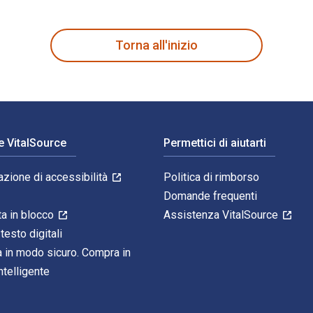
è scritto da Alison Gwilt e pubblicato da Bloomsbury Visual Art
Torna all'inizio
e VitalSource
Permettici di aiutarti
azione di accessibilità
Politica di rimborso
Domande frequenti
ta in blocco
Assistenza VitalSource
 testo digitali
 in modo sicuro. Compra in
telligente