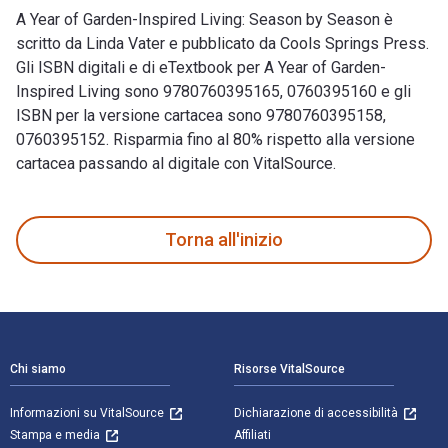
A Year of Garden-Inspired Living: Season by Season è
scritto da Linda Vater e pubblicato da Cools Springs Press.
Gli ISBN digitali e di eTextbook per A Year of Garden-
Inspired Living sono 9780760395165, 0760395160 e gli
ISBN per la versione cartacea sono 9780760395158,
0760395152. Risparmia fino al 80% rispetto alla versione
cartacea passando al digitale con VitalSource.
A Year of Garden-Inspired Living: Season by Season è scritto
Torna all'inizio
Navigazione a piè di pagina
Chi siamo
Risorse VitalSource
Informazioni su VitalSource
Dichiarazione di accessibilità
Stampa e media
Affiliati