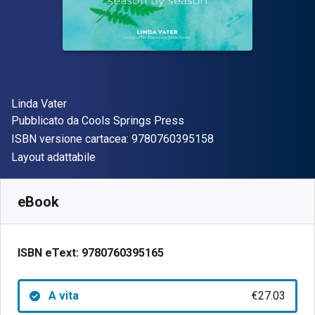
Autore(i)
Linda Vater
Editore
Pubblicato da
Cools Springs Press
"ISBN-13 97807603
ISBN versione cartacea:
9780760395158
Formato
Layout adattabile
Disponibile da
€
27.03
EUR
SKU:
9780760395165
eBook
ISBN eText:
9780760395165
A vita
€27.03