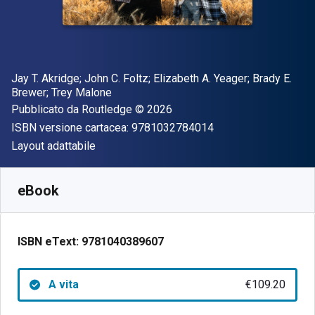
Autore(i)
Jay T. Akridge; John C. Foltz; Elizabeth A. Yeager; Brady E.
Brewer; Trey Malone
Editore
Copyright
Pubblicato da
Routledge
© 2026
"ISBN-13 97810327
ISBN versione cartacea:
9781032784014
Formato
Layout adattabile
Disponibile da
€
109.20
EUR
SKU:
9781040389607
eBook
ISBN eText:
9781040389607
A vita
€109.20