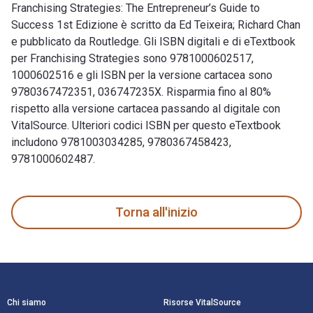
Franchising Strategies: The Entrepreneur’s Guide to
Success 1st Edizione è scritto da Ed Teixeira; Richard Chan
e pubblicato da Routledge. Gli ISBN digitali e di eTextbook
per Franchising Strategies sono 9781000602517,
1000602516 e gli ISBN per la versione cartacea sono
9780367472351, 036747235X. Risparmia fino al 80%
rispetto alla versione cartacea passando al digitale con
VitalSource. Ulteriori codici ISBN per questo eTextbook
includono 9781003034285, 9780367458423,
9781000602487.
Franchising Strategies: The Entrepreneur’s Guide to Success 
Torna all'inizio
Navigazione a piè di pagina
Chi siamo
Risorse VitalSource