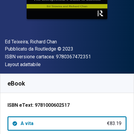
Autore(i)
Ed Teixeira; Richard Chan
Editore
Copyright
Pubblicato da
Routledge
© 2023
"ISBN-13 97803674
ISBN versione cartacea:
9780367472351
Formato
Layout adattabile
Disponibile da
€
83.19
EUR
SKU:
9781000602517
eBook
ISBN eText:
9781000602517
A vita
€83.19