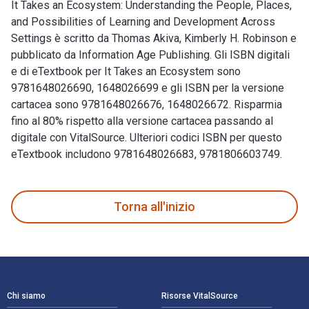
It Takes an Ecosystem: Understanding the People, Places,
and Possibilities of Learning and Development Across
Settings è scritto da Thomas Akiva, Kimberly H. Robinson e
pubblicato da Information Age Publishing. Gli ISBN digitali
e di eTextbook per It Takes an Ecosystem sono
9781648026690, 1648026699 e gli ISBN per la versione
cartacea sono 9781648026676, 1648026672. Risparmia
fino al 80% rispetto alla versione cartacea passando al
digitale con VitalSource. Ulteriori codici ISBN per questo
eTextbook includono 9781648026683, 9781806603749.
It Takes an Ecosystem: Understanding the People, Places, an
Torna all'inizio
Navigazione a piè di pagina
Chi siamo
Risorse VitalSource