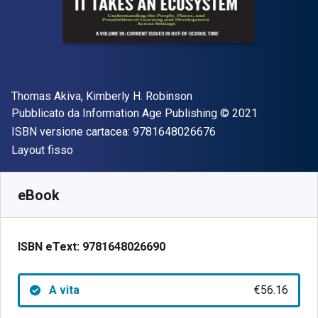
Autore(i)
Thomas Akiva, Kimberly H. Robinson
Editore
Copyright
Pubblicato da
Information Age Publishing
© 2021
"ISBN-13 97816480
ISBN versione cartacea:
9781648026676
Formato
Layout fisso
Disponibile da
€
56.16
EUR
SKU:
9781648026690
eBook
ISBN eText:
9781648026690
A vita
€56.16