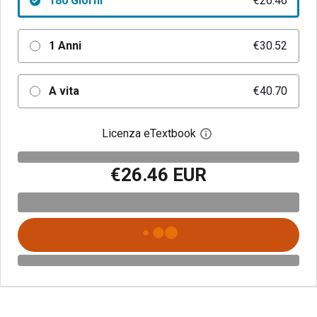
180 Giorni
€26.46
1 Anni
€30.52
A vita
€40.70
Licenza eTextbook
Apri la finestra di dia
€26.46 EUR