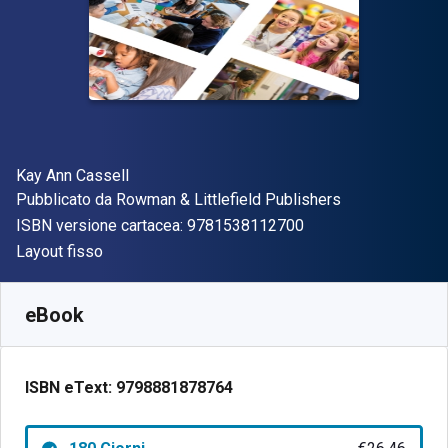
Autore(i)
Kay Ann Cassell
Editore
Pubblicato da
Rowman & Littlefield Publishers
"ISBN-13 97815381
ISBN versione cartacea:
9781538112700
Formato
Layout fisso
Disponibile da
€
26.46
EUR
SKU:
9798881878764R180
eBook
ISBN eText:
9798881878764