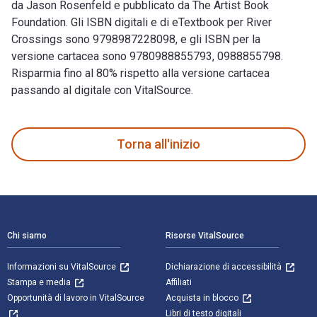
da Jason Rosenfeld e pubblicato da The Artist Book
Foundation. Gli ISBN digitali e di eTextbook per River
Crossings sono 9798987228098, e gli ISBN per la
versione cartacea sono 9780988855793, 0988855798.
Risparmia fino al 80% rispetto alla versione cartacea
passando al digitale con VitalSource.
River Crossings: Contemporary Art Comes Home è scritto da Ja
Torna all'inizio
Navigazione a piè di pagina
Chi siamo
Risorse VitalSource
Informazioni su VitalSource
Dichiarazione di accessibilità
Stampa e media
Affiliati
Opportunità di lavoro in VitalSource
Acquista in blocco
Libri di testo digitali