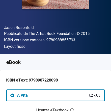
Autore(i)
Jason Rosenfeld
Editore
Copyright
Pubblicato da
The Artist Book Foundation
© 2015
"ISBN-13 97809888
ISBN versione cartacea:
9780988855793
Formato
Layout fisso
Disponibile da
€
27.03
EUR
SKU:
9798987228098
eBook
ISBN eText:
9798987228098
A vita
€27.03
Licenza eTextbook
Apri la finestra di dia