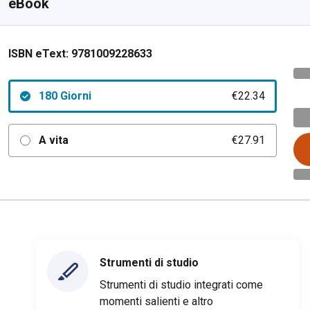
eBook
ISBN eText:
9781009228633
180 Giorni
€22.34
A vita
€27.91
Strumenti di studio
Strumenti di studio integrati come
momenti salienti e altro