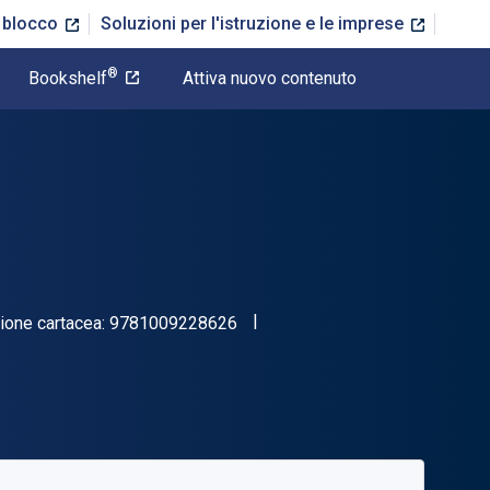
n blocco
Soluzioni per l'istruzione e le imprese
®
Bookshelf
Attiva nuovo contenuto
"ISBN-13 9781009228626"
ione cartacea:
9781009228626