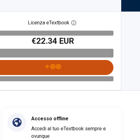
Licenza eTextbook
Apri la finestra di dialogo del
€22.34 EUR
Accesso offline
Accedi al tuo eTextbook sempre e
ovunque