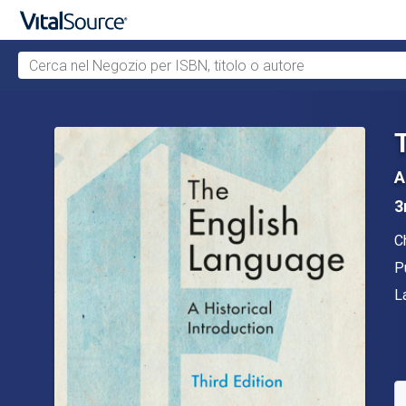
Cerca nel Negozio per ISBN, titolo o autore
Passa al contenuto principale
A
3
Au
C
E
P
F
L
D
S