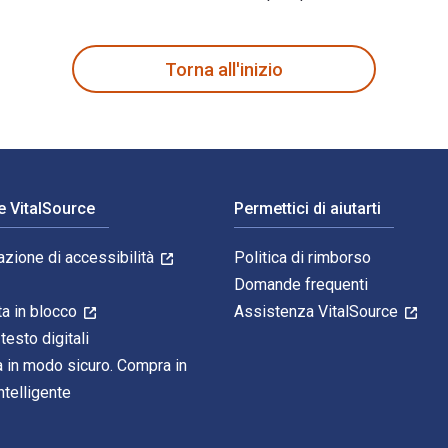
izione è scritto da Charles Barber; Joan C. Beal; Philip A. Sh
Torna all'inizio
e VitalSource
Permettici di aiutarti
azione di accessibilità
Politica di rimborso
Domande frequenti
ta in blocco
Assistenza VitalSource
 testo digitali
 in modo sicuro. Compra in
telligente