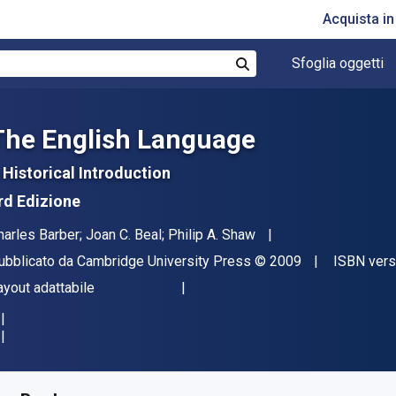
Acquista i
Sfoglia oggetti
Cerca
The English Language
 Historical Introduction
rd Edizione
tore(i)
harles Barber; Joan C. Beal; Philip A. Shaw
ditore
Copyright
ubblicato da
Cambridge University Press
© 2009
ISBN vers
ormato
ayout adattabile
isponibile da
€
22.34
EUR
KU:
9781009228633R180