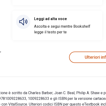
Leggi ad alta voce
Ascolta e segui mentre Bookshelf
legge il testo per te
Ulteriori i
zione è scritto da Charles Barber; Joan C. Beal; Philip A. Shaw e
o 9781009228633, 1009228633 e gli ISBN per la versione carta
ale con VitalSource. Ulteriori codici ISBN per questo eTextboo