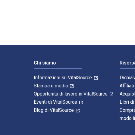
The English Language: A Historical Introduction 3rd Ed
Navigazione a piè di pagina
Chi siamo
Risors
Informazioni su VitalSource
Dichiar
Stampa e media
Affiliati
Opportunità di lavoro in VitalSource
Acquis
Eventi di VitalSource
Libri di
Blog di VitalSource
Compra
modo in