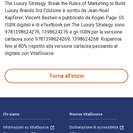
The Luxury Strategy: Break the Rules of Marketing to Build
Luxury Brands 3rd Edizione è scritto da Jean-Noël
Kapferer; Vincent Bastien e pubblicato da Kogan Page. Gli
ISBN digitali e di eTextbook per The Luxury Strategy sono
9781398624276, 1398624276 e gli ISBN per la versione
cartacea sono 9781398624269, 1398624268. Risparmia
fino al 80% rispetto alla versione cartacea passando al
digitale con VitalSource.
The Luxury Strategy: Break the Rules of Marketing to Build L
Torna all'inizio
Navigazione a piè di pagina
Chi siamo
Risorse VitalSource
Informazioni su VitalSource
Dichiarazione di accessibilità