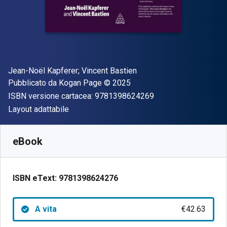
Autore(i)
Jean-Noël Kapferer; Vincent Bastien
Editore
Copyright
Pubblicato da
Kogan Page
© 2025
"ISBN-13 97813986
ISBN versione cartacea:
9781398624269
Formato
Layout adattabile
Disponibile da
€
42.63
EUR
SKU:
9781398624276
eBook
ISBN eText:
9781398624276
A vita
€42.63