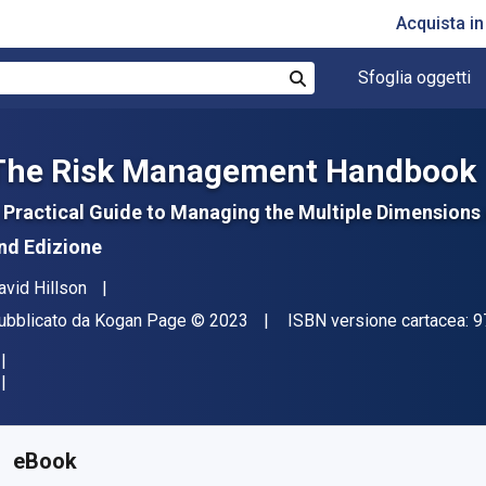
Acquista i
Sfoglia oggetti
Cerca
The Risk Management Handbook
 Practical Guide to Managing the Multiple Dimensions 
nd Edizione
tore(i)
avid Hillson
ditore
Copyright
ubblicato da
Kogan Page
© 2023
ISBN versione cartacea:
9
isponibile da
€
51.99
EUR
KU:
9781398610651
eBook