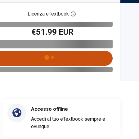
Licenza eTextbook
Apri la finestra di dialogo del
€51.99 EUR
Accesso offline
Accedi al tuo eTextbook sempre e
ovunque