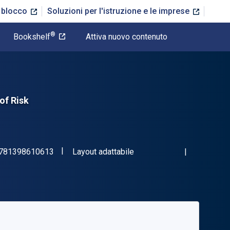
n blocco
Soluzioni per l'istruzione e le imprese
®
Bookshelf
Attiva nuovo contenuto
of Risk
"ISBN-13 9781398610613"
Formato
781398610613
Layout adattabile