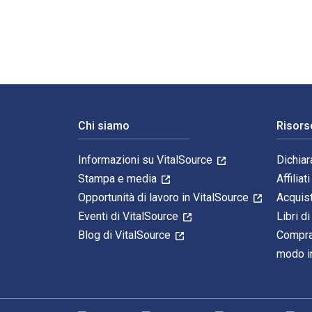
Navigazione a piè di pagina
Chi siamo
Risors
Informazioni su VitalSource
Dichiar
Stampa e media
Affiliati
Opportunità di lavoro in VitalSource
Acquis
Eventi di VitalSource
Libri di
Blog di VitalSource
Compra
modo in