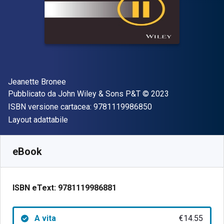
Autore(i)
Jeanette Bronee
Editore
Copyright
Pubblicato da
John Wiley & Sons P&T
© 2023
"ISBN-13 97811199
ISBN versione cartacea:
9781119986850
Formato
Layout adattabile
Disponibile da
€
14.55
EUR
SKU:
9781119986881
eBook
ISBN eText:
9781119986881
A vita
€14.55