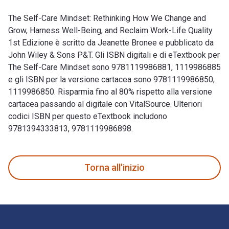
The Self-Care Mindset: Rethinking How We Change and
Grow, Harness Well-Being, and Reclaim Work-Life Quality
1st Edizione è scritto da Jeanette Bronee e pubblicato da
John Wiley & Sons P&T. Gli ISBN digitali e di eTextbook per
The Self-Care Mindset sono 9781119986881, 1119986885
e gli ISBN per la versione cartacea sono 9781119986850,
1119986850. Risparmia fino al 80% rispetto alla versione
cartacea passando al digitale con VitalSource. Ulteriori
codici ISBN per questo eTextbook includono
9781394333813, 9781119986898.
The Self-Care Mindset: Rethinking How We Change and Grow, H
Torna all'inizio
Navigazione a piè di pagina