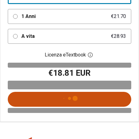
1 Anni
€21.70
A vita
€28.93
Licenza eTextbook
Apri la finestra di dia
€18.81 EUR