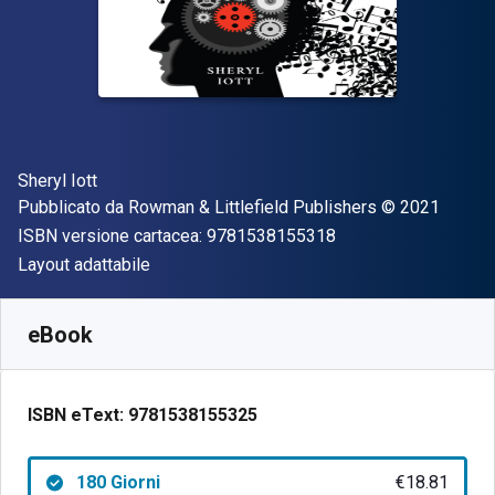
Autore(i)
Sheryl Iott
Editore
Copyright
Pubblicato da
Rowman & Littlefield Publishers
© 2021
"ISBN-13 97815381
ISBN versione cartacea:
9781538155318
Formato
Layout adattabile
Disponibile da
€
18.81
EUR
SKU:
9781538155325R180
eBook
ISBN eText:
9781538155325
180 Giorni
€18.81