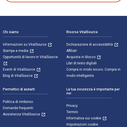
Navigazione a piè di pagina
Chi siamo
Risorse VitalSource
Informazioni su VitalSource
Dichiarazione di accessibilità
Stampa e media
Affiliati
Opportunità di lavoro in VitalSource
Acquista in blocco
Libri di testo digitali
Eventi di VitalSource
Compra in modo sicuro. Compra in
Blog di VitalSource
modo intelligente
Permettici di aiutarti
La tua sicurezza è importante per
noi
Politica di rimborso
Privacy
Domande frequenti
Termini
Assistenza VitalSource
Informativa sui cookie
Impostazioni cookie