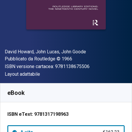
Autore(i)
David Howard, John Lucas, John Goode
Editore
Copyright
Pubblicato da
Routledge
© 1966
"ISBN-13 97811386
ISBN versione cartacea:
9781138675506
Formato
Layout adattabile
Disponibile da
€
162.23
EUR
SKU:
9781317198963
eBook
ISBN eText:
9781317198963