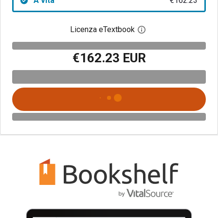
A vita
€162.23
Licenza eTextbook
Apri la finestra di dia
€162.23 EUR