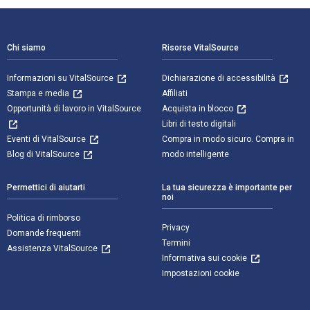
Navigazione a piè di pagina
Chi siamo
Risorse VitalSource
Informazioni su VitalSource
Dichiarazione di accessibilità
Stampa e media
Affiliati
Opportunità di lavoro in VitalSource
Acquista in blocco
Libri di testo digitali
Eventi di VitalSource
Compra in modo sicuro. Compra in
Blog di VitalSource
modo intelligente
Permettici di aiutarti
La tua sicurezza è importante per
noi
Politica di rimborso
Privacy
Domande frequenti
Termini
Assistenza VitalSource
Informativa sui cookie
Impostazioni cookie