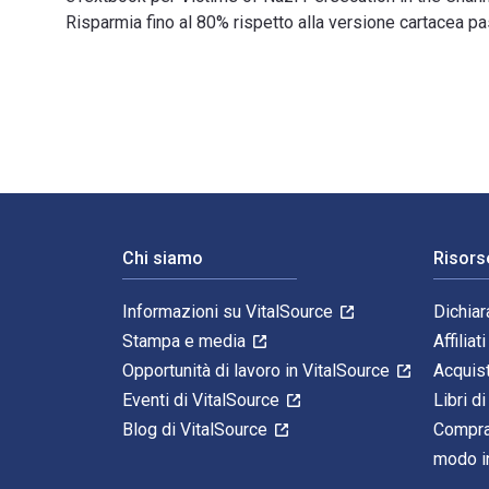
Risparmia fino al 80% rispetto alla versione cartacea 
Victims of Nazi Persecution in the Channel Islands: A 
Navigazione a piè di pagina
Chi siamo
Risors
Informazioni su VitalSource
Dichiar
Stampa e media
Affiliati
Opportunità di lavoro in VitalSource
Acquis
Eventi di VitalSource
Libri di
Blog di VitalSource
Compra
modo in