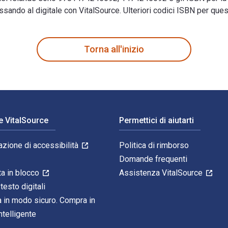
passando al digitale con VitalSource. Ulteriori codici ISBN per 
Legitimate Heritage? 1st Edizione è scritto da Gilly Carr e pub
Torna all'inizio
e VitalSource
Permettici di aiutarti
azione di accessibilità
Politica di rimborso
Domande frequenti
ta in blocco
Assistenza VitalSource
 testo digitali
 in modo sicuro. Compra in
telligente