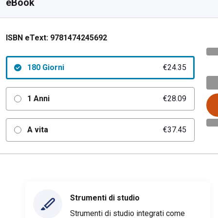
eBook
ISBN eText:
9781474245692
180 Giorni
€24.35
1 Anni
€28.09
A vita
€37.45
Strumenti di studio
Strumenti di studio integrati come