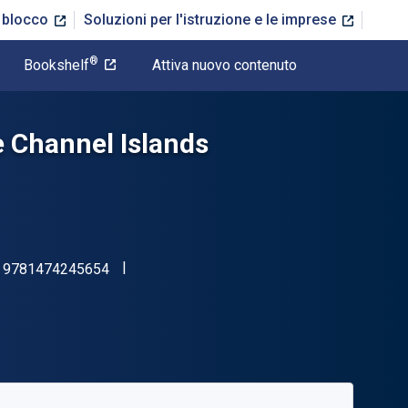
n blocco
Soluzioni per l'istruzione e le imprese
®
Bookshelf
Attiva nuovo contenuto
e Channel Islands
"ISBN-13 9781474245654"
:
9781474245654