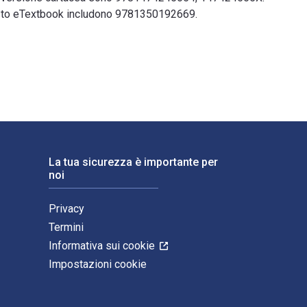
questo eTextbook includono 9781350192669.
blicato da Bloomsbury Academic. Gli ISBN digitali e di eTextbo
La tua sicurezza è importante per
noi
Privacy
Termini
Informativa sui cookie
Impostazioni cookie