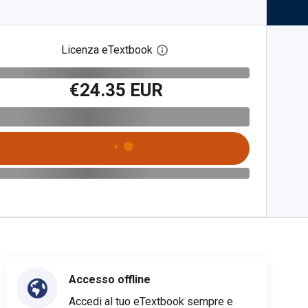
Licenza eTextbook
Apri la finestra di dialogo del
€24.35 EUR
Accesso offline
Accedi al tuo eTextbook sempre e