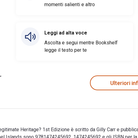
momenti salienti e altro
Leggi ad alta voce
Ascolta e segui mentre Bookshelf
legge il testo per te
Ulteriori i
gitimate Heritage? 1st Edizione è scritto da Gilly Carr e pubblic
annel Islands sono 9781474245692, 1474245692 e gli ISBN per 