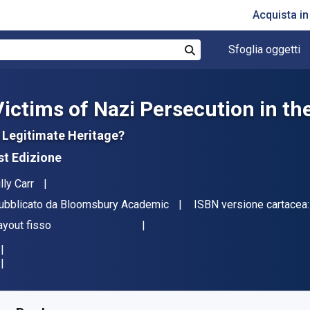
Acquista i
Sfoglia oggetti
Cerca
Victims of Nazi Persecution in th
 Legitimate Heritage?
st Edizione
tore(i)
lly Carr
ditore
ubblicato da
Bloomsbury Academic
ISBN versione cartacea
ormato
ayout fisso
isponibile da
€
24.35
EUR
KU:
9781474245692R180